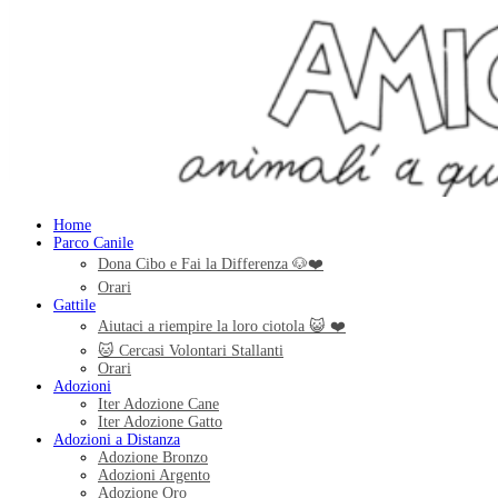
Home
Parco Canile
Dona Cibo e Fai la Differenza 🐶❤️
Orari
Gattile
Aiutaci a riempire la loro ciotola 😺 ❤️
🐱 Cercasi Volontari Stallanti
Orari
Adozioni
Iter Adozione Cane
Iter Adozione Gatto
Adozioni a Distanza
Adozione Bronzo
Adozioni Argento
Adozione Oro