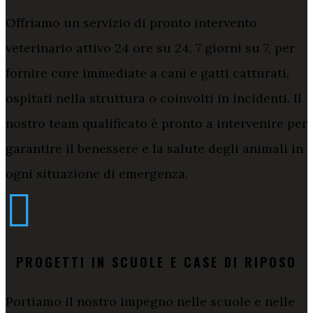
Offriamo un servizio di pronto intervento
veterinario attivo 24 ore su 24, 7 giorni su 7, per
fornire cure immediate a cani e gatti catturati,
ospitati nella struttura o coinvolti in incidenti. Il
nostro team qualificato è pronto a intervenire per
garantire il benessere e la salute degli animali in
ogni situazione di emergenza.

PROGETTI IN SCUOLE E CASE DI RIPOSO
Portiamo il nostro impegno nelle scuole e nelle