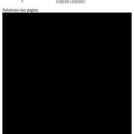
English
(
Inglese
)
Seleziona una pagina
ASSOCIAZIONE AMICI ANIMALI A 4
ZAMPE - ODV
Adotta un Peloso
Un parco nel verde incantato di Lajatico
dove Cani e Gatti Abbandonati trovano
rifugio e assistenza. Abbiamo bisogno