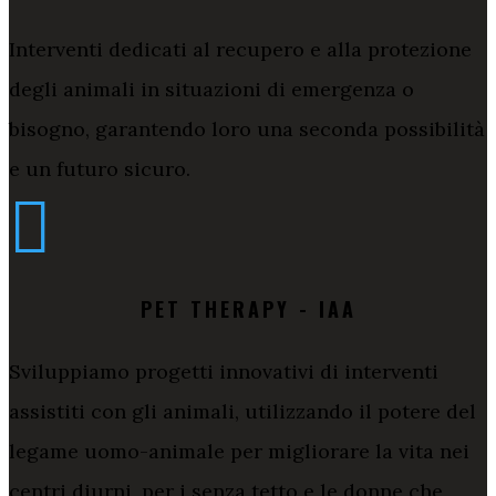
Interventi dedicati al recupero e alla protezione
degli animali in situazioni di emergenza o
bisogno, garantendo loro una seconda possibilità
e un futuro sicuro.

PET THERAPY - IAA
Sviluppiamo progetti innovativi di interventi
assistiti con gli animali, utilizzando il potere del
legame uomo-animale per migliorare la vita nei
centri diurni, per i senza tetto e le donne che