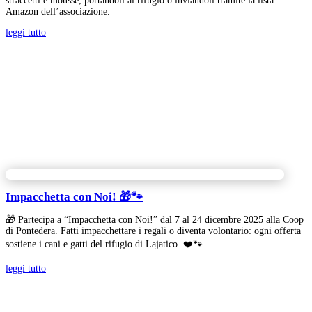
straccetti e mousse, portandoli al rifugio o inviandoli tramite la lista
Amazon dell’associazione.
leggi tutto
Impacchetta con Noi! 🎁🐾
🎁 Partecipa a “Impacchetta con Noi!” dal 7 al 24 dicembre 2025 alla Coop
di Pontedera. Fatti impacchettare i regali o diventa volontario: ogni offerta
sostiene i cani e gatti del rifugio di Lajatico. ❤️🐾
leggi tutto