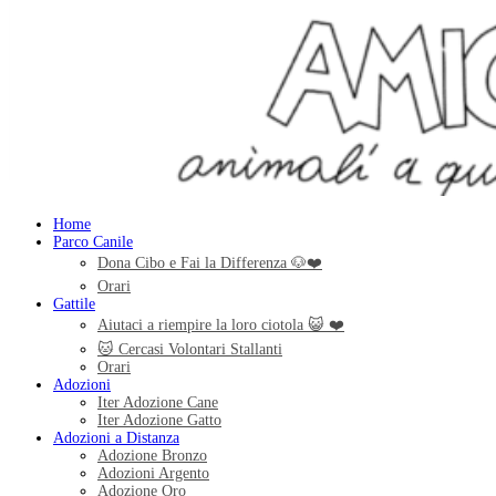
Home
Parco Canile
Dona Cibo e Fai la Differenza 🐶❤️
Orari
Gattile
Aiutaci a riempire la loro ciotola 😺 ❤️
🐱 Cercasi Volontari Stallanti
Orari
Adozioni
Iter Adozione Cane
Iter Adozione Gatto
Adozioni a Distanza
Adozione Bronzo
Adozioni Argento
Adozione Oro