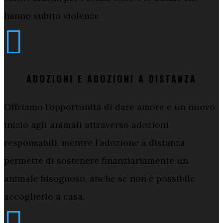
hanno subito violenze.

ADOZIONI E ADOZIONI A DISTANZA
Offriamo l’opportunità di dare amore e un nuovo
inizio agli animali attraverso adozioni
responsabili, mentre l’adozione a distanza
permette di sostenere finanziariamente un
animale bisognoso, anche se non è possibile
accoglierlo a casa.