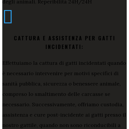
degli animali. Reperibilità 24H/24H

CATTURA E ASSISTENZA PER GATTI
INCIDENTATI:
Effettuiamo la cattura di gatti incidentati quando
è necessario intervenire per motivi specifici di
sanità pubblica, sicurezza o benessere animale,
compreso lo smaltimento delle carcasse se
necessario. Successivamente, offriamo custodia,
assistenza e cure post-incidente ai gatti presso il
nostro gattile, quando non sono riconducibili a