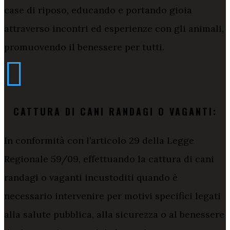
case di riposo, educando e portando gioia
attraverso incontri ed esperienze con gli animali,
promuovendo il benessere per tutti.

CATTURA DI CANI RANDAGI O VAGANTI:
In conformità con l’articolo 29 della Legge
Regionale 59/09, effettuando la cattura di cani
randagi o vaganti incustoditi quando è
necessario intervenire per motivi specifici legati
alla salute pubblica, alla sicurezza o al benessere