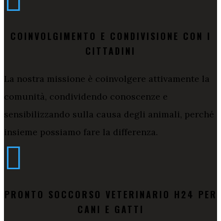

COINVOLGIMENTO E CONDIVISIONE CON I
CITTADINI
La nostra missione è coinvolgere attivamente la
comunità, condividendo conoscenze e
sensibilizzando sulla causa degli animali, perché
insieme possiamo fare la differenza.

PRONTO SOCCORSO VETERINARIO H24 PER
CANI E GATTI