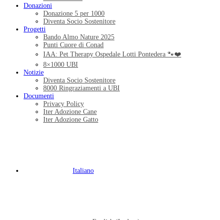
Donazioni
Donazione 5 per 1000
Diventa Socio Sostenitore
Progetti
Bando Almo Nature 2025
Punti Cuore di Conad
IAA: Pet Therapy Ospedale Lotti Pontedera 🐾❤️
8×1000 UBI
Notizie
Diventa Socio Sostenitore
8000 Ringraziamenti a UBI
Documenti
Privacy Policy
Iter Adozione Cane
Iter Adozione Gatto
Italiano