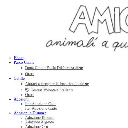
Home
Parco Canile
Dona Cibo e Fai la Differenza 🐶❤️
Orari
Gattile
Aiutaci a riempire la loro ciotola 😺 ❤️
🐱 Cercasi Volontari Stallanti
Orari
Adozioni
Iter Adozione Cane
Iter Adozione Gatto
Adozioni a Distanza
Adozione Bronzo
Adozioni Argento
Adozione Oro