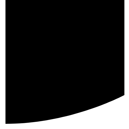
DONA IL TUO 5X1000
Dona il tuo 5x1000 a
Associazione Amici degli
animali a 4 zampe