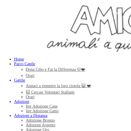
Home
Parco Canile
Dona Cibo e Fai la Differenza 🐶❤️
Orari
Gattile
Aiutaci a riempire la loro ciotola 😺 ❤️
🐱 Cercasi Volontari Stallanti
Orari
Adozioni
Iter Adozione Cane
Iter Adozione Gatto
Adozioni a Distanza
Adozione Bronzo
Adozioni Argento
Adozione Oro