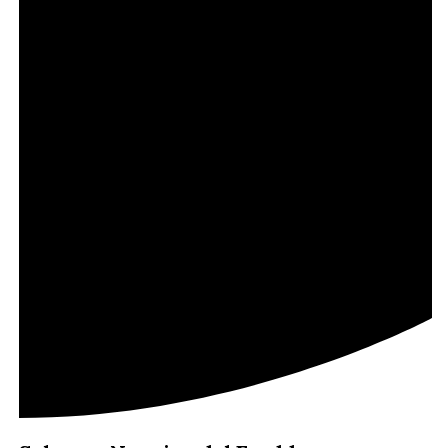
ADOZIONE URGENTE PER
BEETHOVEN!
Salva un Nonnino dal
Freddo Inverno