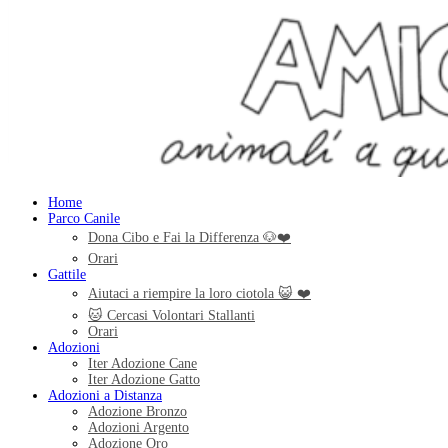
Home
Parco Canile
Dona Cibo e Fai la Differenza 🐶❤️
Orari
Gattile
Aiutaci a riempire la loro ciotola 😺 ❤️
🐱 Cercasi Volontari Stallanti
Orari
Adozioni
Iter Adozione Cane
Iter Adozione Gatto
Adozioni a Distanza
Adozione Bronzo
Adozioni Argento
Adozione Oro