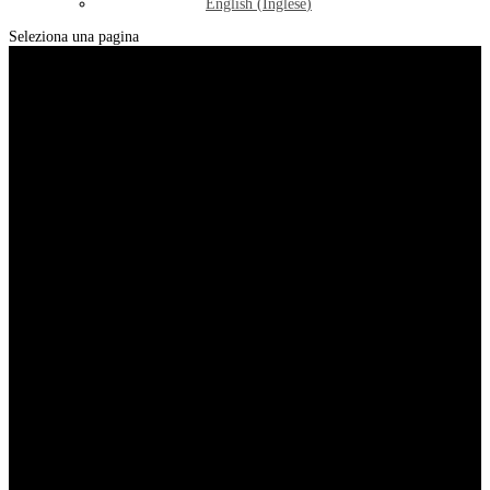
English
(
Inglese
)
Seleziona una pagina
ASSOCIAZIONE AMICI ANIMALI A 4
ZAMPE - ODV
Adotta un Peloso
Un parco nel verde incantato di Lajatico
dove Cani e Gatti Abbandonati trovano
rifugio e assistenza. Abbiamo bisogno