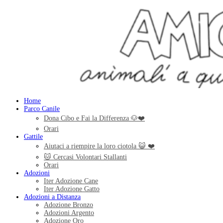
Home
Parco Canile
Dona Cibo e Fai la Differenza 🐶❤️
Orari
Gattile
Aiutaci a riempire la loro ciotola 😺 ❤️
🐱 Cercasi Volontari Stallanti
Orari
Adozioni
Iter Adozione Cane
Iter Adozione Gatto
Adozioni a Distanza
Adozione Bronzo
Adozioni Argento
Adozione Oro