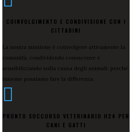

COINVOLGIMENTO E CONDIVISIONE CON I
CITTADINI
La nostra missione è coinvolgere attivamente la
comunità, condividendo conoscenze e
sensibilizzando sulla causa degli animali, perché
insieme possiamo fare la differenza.

PRONTO SOCCORSO VETERINARIO H24 PER
CANI E GATTI