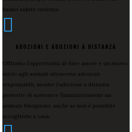
hanno subito violenze.

ADOZIONI E ADOZIONI A DISTANZA
Offriamo l’opportunità di dare amore e un nuovo
inizio agli animali attraverso adozioni
responsabili, mentre l’adozione a distanza
permette di sostenere finanziariamente un
animale bisognoso, anche se non è possibile
accoglierlo a casa.