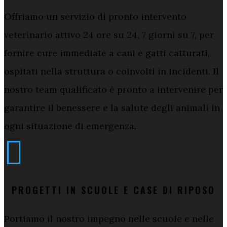
Offriamo un servizio di pronto intervento
veterinario attivo 24 ore su 24, 7 giorni su 7, per
fornire cure immediate a cani e gatti catturati,
ospitati nella struttura o coinvolti in incidenti. Il
nostro team qualificato è pronto a intervenire per
garantire il benessere e la salute degli animali in
ogni situazione di emergenza.

PROGETTI IN SCUOLE E CASE DI RIPOSO
Portiamo il nostro impegno nelle scuole e nelle