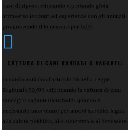
case di riposo, educando e portando gioia
attraverso incontri ed esperienze con gli animali,
promuovendo il benessere per tutti.

CATTURA DI CANI RANDAGI O VAGANTI:
In conformità con l’articolo 29 della Legge
Regionale 59/09, effettuando la cattura di cani
randagi o vaganti incustoditi quando è
necessario intervenire per motivi specifici legati
alla salute pubblica, alla sicurezza o al benessere