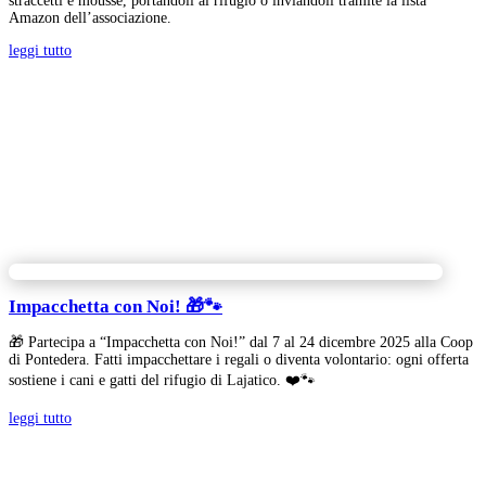
straccetti e mousse, portandoli al rifugio o inviandoli tramite la lista
Amazon dell’associazione.
leggi tutto
Impacchetta con Noi! 🎁🐾
🎁 Partecipa a “Impacchetta con Noi!” dal 7 al 24 dicembre 2025 alla Coop
di Pontedera. Fatti impacchettare i regali o diventa volontario: ogni offerta
sostiene i cani e gatti del rifugio di Lajatico. ❤️🐾
leggi tutto