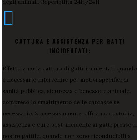
degli animali. Reperibilità 24H/24H

CATTURA E ASSISTENZA PER GATTI
INCIDENTATI:
Effettuiamo la cattura di gatti incidentati quando
è necessario intervenire per motivi specifici di
sanità pubblica, sicurezza o benessere animale,
compreso lo smaltimento delle carcasse se
necessario. Successivamente, offriamo custodia,
assistenza e cure post-incidente ai gatti presso il
nostro gattile, quando non sono riconducibili a