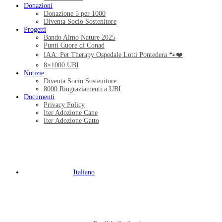
Donazioni
Donazione 5 per 1000
Diventa Socio Sostenitore
Progetti
Bando Almo Nature 2025
Punti Cuore di Conad
IAA: Pet Therapy Ospedale Lotti Pontedera 🐾❤️
8×1000 UBI
Notizie
Diventa Socio Sostenitore
8000 Ringraziamenti a UBI
Documenti
Privacy Policy
Iter Adozione Cane
Iter Adozione Gatto
Italiano