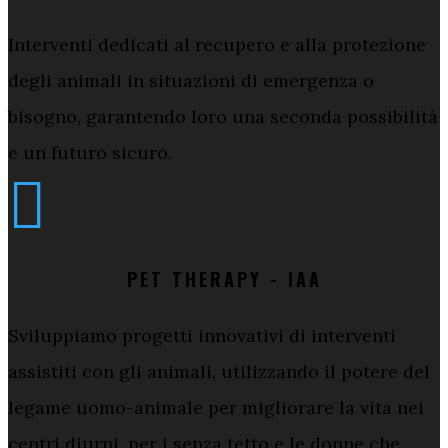
Interventi dedicati al recupero e alla protezione
degli animali in situazioni di emergenza o
bisogno, garantendo loro una seconda possibilità
e un futuro sicuro.

PET THERAPY - IAA
Sviluppiamo progetti innovativi di interventi
assistiti con gli animali, utilizzando il potere del
legame uomo-animale per migliorare la vita nei
centri diurni, per i senza tetto e le donne che